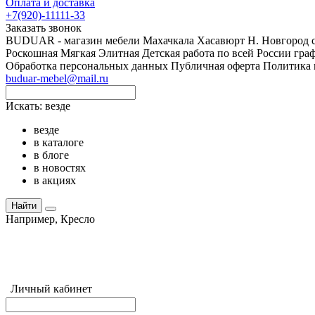
Оплата и доставка
+7(920)-11111-33
Заказать звонок
BUDUAR - магазин мебели Махачкала Хасавюрт Н. Новгород сво
Роскошная Мягкая Элитная Детская работа по всей России граф
Обработка персональных данных
Публичная оферта
Политика 
buduar-mebel@mail.ru
Искать:
везде
везде
в каталоге
в блоге
в новостях
в акциях
Найти
Например,
Кресло
Личный кабинет