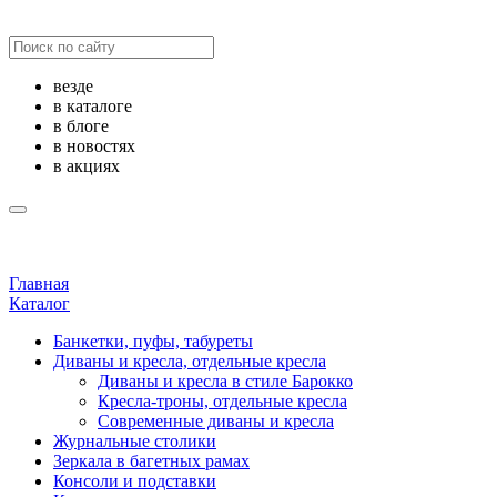
везде
в каталоге
в блоге
в новостях
в акциях
Главная
Каталог
Банкетки, пуфы, табуреты
Диваны и кресла, отдельные кресла
Диваны и кресла в стиле Барокко
Кресла-троны, отдельные кресла
Современные диваны и кресла
Журнальные столики
Зеркала в багетных рамах
Консоли и подставки