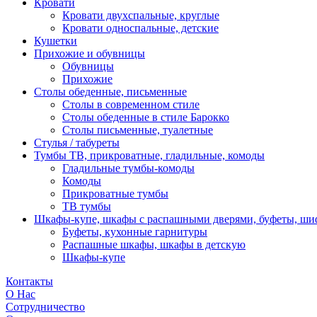
Кровати
Кровати двухспальные, круглые
Кровати односпальные, детские
Кушетки
Прихожие и обувницы
Обувницы
Прихожие
Столы обеденные, письменные
Столы в современном стиле
Столы обеденные в стиле Барокко
Столы письменные, туалетные
Стулья / табуреты
Тумбы ТВ, прикроватные, гладильные, комоды
Гладильные тумбы-комоды
Комоды
Прикроватные тумбы
ТВ тумбы
Шкафы-купе, шкафы с распашными дверями, буфеты, ш
Буфеты, кухонные гарнитуры
Распашные шкафы, шкафы в детскую
Шкафы-купе
Контакты
О Нас
Сотрудничество