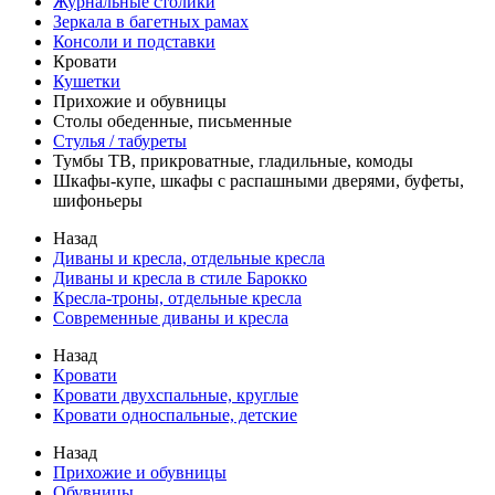
Журнальные столики
Зеркала в багетных рамах
Консоли и подставки
Кровати
Кушетки
Прихожие и обувницы
Столы обеденные, письменные
Стулья / табуреты
Тумбы ТВ, прикроватные, гладильные, комоды
Шкафы-купе, шкафы с распашными дверями, буфеты,
шифоньеры
Назад
Диваны и кресла, отдельные кресла
Диваны и кресла в стиле Барокко
Кресла-троны, отдельные кресла
Современные диваны и кресла
Назад
Кровати
Кровати двухспальные, круглые
Кровати односпальные, детские
Назад
Прихожие и обувницы
Обувницы