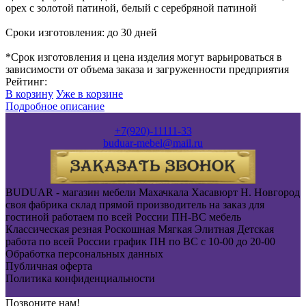
орех с золотой патиной, белый с серебряной патиной
Сроки изготовления: до 30 дней
*Срок изготовления и цена изделия могут варьироваться в
зависимости от объема заказа и загруженности предприятия
Рейтинг:
В корзину
Уже в корзине
Подробное описание
+7(920)-11111-33
buduar-mebel@mail.ru
BUDUAR - магазин мебели Махачкала Хасавюрт Н. Новгород
своя фабрика склад прямой производитель на заказ для
гостиной работаем по всей России ПН-ВС мебель
Классическая резная Роскошная Мягкая Элитная Детская
работа по всей России график ПН по ВС с 10-00 до 20-00
Обработка персональных данных
Публичная оферта
Политика конфиденциальности
Позвоните нам!