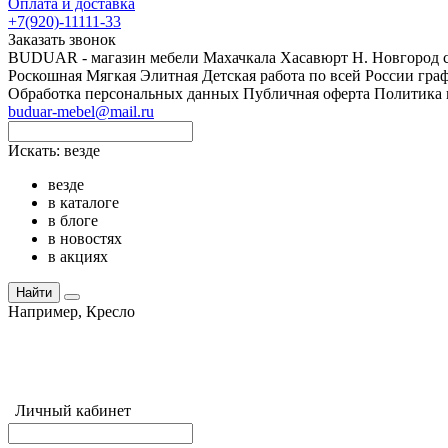
Оплата и доставка
+7(920)-11111-33
Заказать звонок
BUDUAR - магазин мебели Махачкала Хасавюрт Н. Новгород сво
Роскошная Мягкая Элитная Детская работа по всей России граф
Обработка персональных данных
Публичная оферта
Политика 
buduar-mebel@mail.ru
Искать:
везде
везде
в каталоге
в блоге
в новостях
в акциях
Найти
Например,
Кресло
Личный кабинет