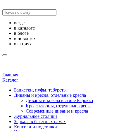
везде
в каталоге
в блоге
в новостях
в акциях
Главная
Каталог
Банкетки, пуфы, табуреты
Диваны и кресла, отдельные кресла
Диваны и кресла в стиле Барокко
Кресла-троны, отдельные кресла
Современные диваны и кресла
Журнальные столики
Зеркала в багетных рамах
Консоли и подставки