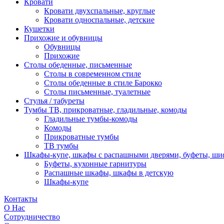
Кровати
Кровати двухспальные, круглые
Кровати односпальные, детские
Кушетки
Прихожие и обувницы
Обувницы
Прихожие
Столы обеденные, письменные
Столы в современном стиле
Столы обеденные в стиле Барокко
Столы письменные, туалетные
Стулья / табуреты
Тумбы ТВ, прикроватные, гладильные, комоды
Гладильные тумбы-комоды
Комоды
Прикроватные тумбы
ТВ тумбы
Шкафы-купе, шкафы с распашными дверями, буфеты, ш
Буфеты, кухонные гарнитуры
Распашные шкафы, шкафы в детскую
Шкафы-купе
Контакты
О Нас
Сотрудничество