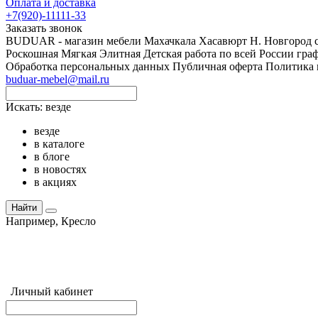
Оплата и доставка
+7(920)-11111-33
Заказать звонок
BUDUAR - магазин мебели Махачкала Хасавюрт Н. Новгород сво
Роскошная Мягкая Элитная Детская работа по всей России граф
Обработка персональных данных
Публичная оферта
Политика 
buduar-mebel@mail.ru
Искать:
везде
везде
в каталоге
в блоге
в новостях
в акциях
Найти
Например,
Кресло
Личный кабинет