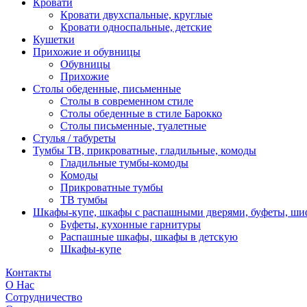
Кровати
Кровати двухспальные, круглые
Кровати односпальные, детские
Кушетки
Прихожие и обувницы
Обувницы
Прихожие
Столы обеденные, письменные
Столы в современном стиле
Столы обеденные в стиле Барокко
Столы письменные, туалетные
Стулья / табуреты
Тумбы ТВ, прикроватные, гладильные, комоды
Гладильные тумбы-комоды
Комоды
Прикроватные тумбы
ТВ тумбы
Шкафы-купе, шкафы с распашными дверями, буфеты, ш
Буфеты, кухонные гарнитуры
Распашные шкафы, шкафы в детскую
Шкафы-купе
Контакты
О Нас
Сотрудничество