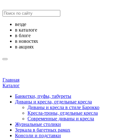
везде
в каталоге
в блоге
в новостях
в акциях
Главная
Каталог
Банкетки, пуфы, табуреты
Диваны и кресла, отдельные кресла
Диваны и кресла в стиле Барокко
Кресла-троны, отдельные кресла
Современные диваны и кресла
Журнальные столики
Зеркала в багетных рамах
Консоли и подставки